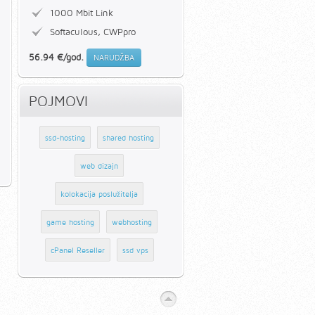
1000 Mbit Link
Softaculous, CWPpro
56.94 €/god.
NARUDŽBA
POJMOVI
ssd-hosting
shared hosting
web dizajn
kolokacija poslužitelja
game hosting
webhosting
cPanel Reseller
ssd vps