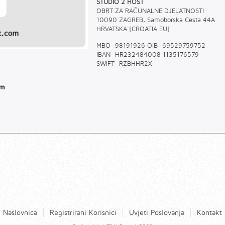
STUDIO 2 HOST
OBRT ZA RAČUNALNE DJELATNOSTI
10090 ZAGREB, Samoborska Cesta 44A
HRVATSKA [CROATIA EU]
MBO: 98191926 OIB: 69529759752
IBAN: HR232484008 1135176579
SWIFT: RZBHHR2X
Naslovnica
Registrirani Korisnici
Uvjeti Poslovanja
Kontakt