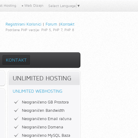
t Hosting
Web Dizajn
Select Language
▼
Registrirani Korisnici
|
Forum
|
Kontakt
Podržane PHP verzije:
PHP 5, PHP 7, PHP 8
KONTAKT
UNLIMITED HOSTING
UNLIMITED WEBHOSTING
Neograničeno GB Prostora
Neograničen Bandwidth
Neograničeno Email računa
Neograničeno Domena
Neograničeno MySQL Baza