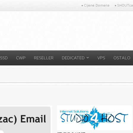
Cijene Domena
SHOUTcas
SSD
CWP
RESELLER
DEDICATED
VPS
OSTALO