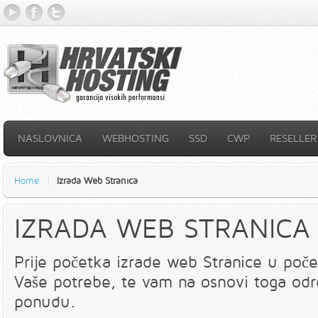
YouTube
Facebook
Twitter
NASLOVNICA
WEBHOSTING
SSD
CWP
RESELLER
Home
Izrada Web Stranica
IZRADA WEB STRANICA
Prije početka izrade web Stranice u poče
Vaše potrebe, te vam na osnovi toga od
ponudu.