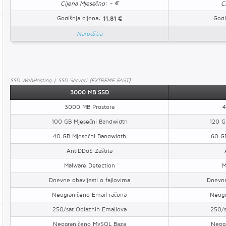
: - €
Cijena Mjesečno
C
Godišnja cijena:
Godi
11.81 €
Narudžba
SSD WebHosting | SSD Serveri (EXTREME FAST)
3000 MB SSD
3000 MB Prostora
4
100 GB Mjesečni Bandwidth
120 G
40 GB Mjesečni Bandwidth
60 GB
AntiDDoS Zaštita
Malware Detection
M
Dnevne obavijesti o fajlovima
Dnevne
Neograničeno Email računa
Neogr
250/sat Odlaznih Emailova
250/s
Neograničeno MySQL Baza
Neog