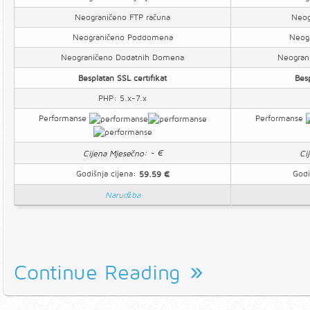
Neograničeno FTP računa
Neog
Neograničeno Poddomena
Neog
Neograničeno Dodatnih Domena
Neogran
Besplatan SSL certifikat
Besp
PHP: 5.x-7.x
Performanse
Performanse
: - €
Cijena Mjesečno
Ci
Godišnja cijena:
Godi
59.59 €
Narudžba
Continue Reading