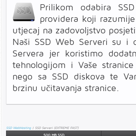
Prilikom odabira SSD
providera koji razumije
utjecaj na zadovoljstvo posjeti
Naši SSD Web Serveri su i 
Servera jer koristimo doda
tehnologijom i Vaše stranic
nego sa SSD diskova te V
brzinu učitavanja stranice.
SSD WebHosting
| SSD Serveri (EXTREME FAST)
500 MB SSD