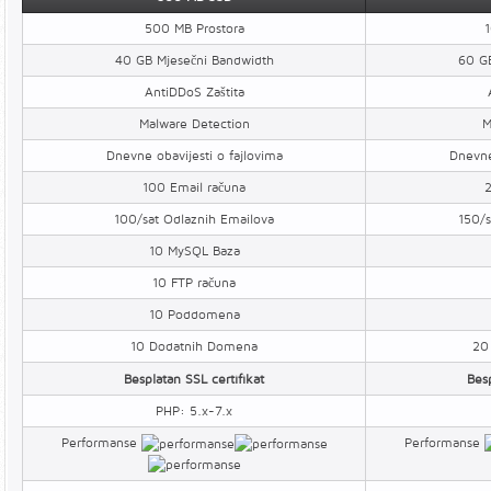
500 MB Prostora
1
40 GB Mjesečni Bandwidth
60 GB
AntiDDoS Zaštita
Malware Detection
M
Dnevne obavijesti o fajlovima
Dnevne
100 Email računa
2
100/sat Odlaznih Emailova
150/s
10 MySQL Baza
10 FTP računa
10 Poddomena
10 Dodatnih Domena
20
Besplatan SSL certifikat
Besp
PHP: 5.x-7.x
Performanse
Performanse