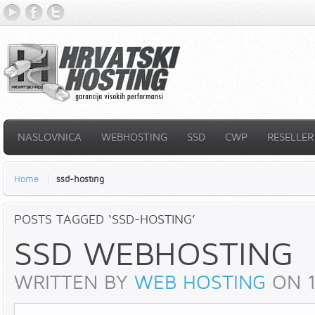
YouTube
Facebook
Twitter
NASLOVNICA
WEBHOSTING
SSD
CWP
RESELLER
Home
ssd-hosting
POSTS TAGGED ‘SSD-HOSTING’
SSD WEBHOSTING
WRITTEN BY
WEB HOSTING
ON