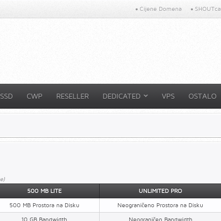
Cijene Domena
SHOUTcas
SSD
CWP
RESELLER
DEDICATED
VPS
OSTALO
e)
500 MB LITE
UNLIMITED PRO
500 MB Prostora na Disku
Neograničeno Prostora na Disku
10 GB Bandwidth
Neograničen Bandwidth