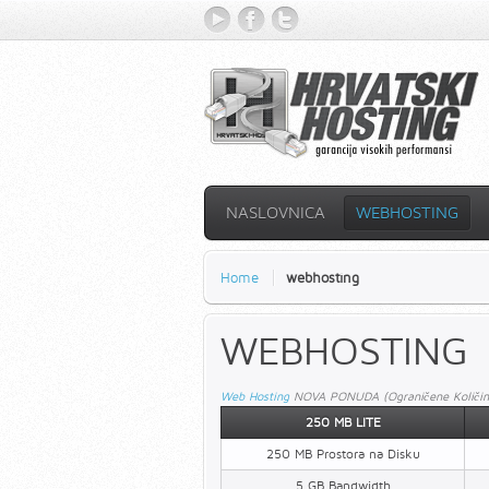
YouTube
Facebook
Twitter
NASLOVNICA
WEBHOSTING
Home
webhosting
WEBHOSTING
Web Hosting
NOVA PONUDA (Ograničene Količin
250 MB LITE
250 MB Prostora na Disku
5 GB Bandwidth