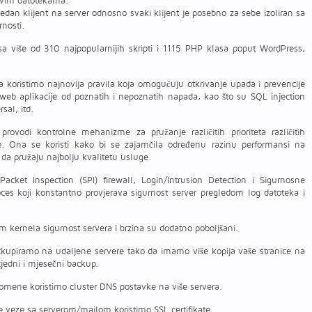
govim datotekama.
dan klijent na server odnosno svaki klijent je posebno za sebe izoliran sa
rnosti.
sa više od 310 najpopularnijih skripti i 1115 PHP klasa poput WordPress,
 koristimo najnovija pravila koja omogućuju otkrivanje upada i prevencije
ti web aplikacije od poznatih i nepoznatih napada, kao što su SQL injection
sal, itd.
rovodi kontrolne mehanizme za pružanje različitih prioriteta različitih
ze. Ona se koristi kako bi se zajamčila određenu razinu performansi na
da pružaju najbolju kvalitetu usluge.
acket Inspection (SPI) firewall, Login/Intrusion Detection i Sigurnosne
oces koji konstantno provjerava sigurnost server pregledom log datoteka i
 kernela sigurnost servera i brzina su dodatno poboljšani.
kupiramo na udaljene servere tako da imamo više kopija vaše stranice na
tjedni i mjesečni backup.
omene koristimo cluster DNS postavke na više servera.
e veze sa serverom/mailom koristimo SSL certifikate.