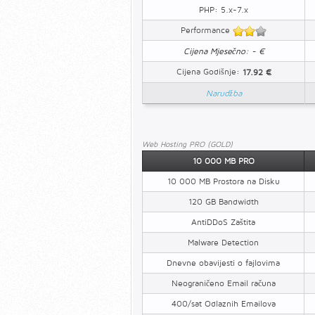
PHP: 5.x-7.x
Performance
Cijena Mjesečno: - €
Cijena Godišnje:
17.92 €
Narudžba
Web Hosting PRO (GOLD)
10 000 MB PRO
10 000 MB Prostora na Disku
120 GB Bandwidth
AntiDDoS Zaštita
Malware Detection
Dnevne obavijesti o fajlovima
Neograničeno Email računa
400/sat Odlaznih Emailova