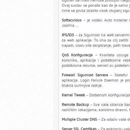
siguran da nitko nemože pristupiti nje
Ovaj sustav se ponaša kao da je samo je
čime se pruža izrazito visok stupanj sigu
Softaculous
– je vodeći Auto Installer 
Joomla …
IPS/IDS
– za Sigurnost na web serverima
za web aplikacije. To ima za cilj zašti
napadi, cross-site skriptiranje, path traver
QoS Konfiguracija
– Kvaliteta usluge p
korisnika, aplikacija i podatkovne ve
podatkovne resurse, serveri su podešeni 
Firewall Sigurnost Servera
– Stateful P
aplikacija. Login Failure Daemon je pr
blokira sumnjive radnje.
Kernel Tweek
– Dodatnom konfiguracijom
Remote Backup
– Sve vaše stranice bac
različitim lokacijama, koristimo dnevni, 
Multiple Cluster DNS
– Za odaziv vaše d
Server SSL Certifikati
– Za enkripciju vaš