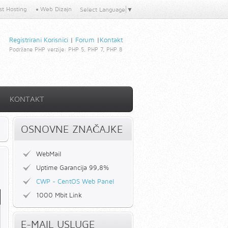
t Hosting
Web Dizajn
Select Language
▼
Registrirani Korisnici
|
Forum
|
Kontakt
Podržane PHP verzije:
PHP 5, PHP 7, PHP 8
KONTAKT
OSNOVNE ZNAČAJKE
WebMail
Uptime Garancija 99,8%
CWP - CentOS Web Panel
1000 Mbit Link
E-MAIL USLUGE