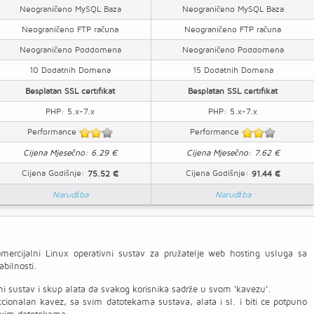
Neograničeno MySQL Baza
Neograničeno MySQL Baza
Neograničeno FTP računa
Neograničeno FTP računa
Neograničeno Poddomena
Neograničeno Poddomena
10 Dodatnih Domena
15 Dodatnih Domena
Besplatan SSL certifikat
Besplatan SSL certifikat
PHP: 5.x-7.x
PHP: 5.x-7.x
Performance
Performance
Cijena Mjesečno: 6.29 €
Cijena Mjesečno: 7.62 €
Cijena Godišnje:
Cijena Godišnje:
75.52 €
91.44 €
Narudžba
Narudžba
mercijalni Linux operativni sustav za pružatelje web hosting usluga sa
abilnosti.
čni sustav i skup alata da svakog korisnika sadrže u svom ‘kavezu’.
cionalan kavez, sa svim datotekama sustava, alata i sl. i biti ce potpuno