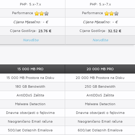
PHP: 5.x-7.x
PHP: 5.x-7.x
Performance
Performance
Cijena Mjesečno: - €
Cijena Mjesečno: - €
Cijena Godišnje:
Cijena Godišnje:
23.76 €
32.52 €
Narudžba
Narudžba
15 000 MB PRO
20 000 MB PRO
15 000 MB Prostora na Disku
20 000 MB Prostora na Disku
180 GB Bandwidth
250 GB Bandwidth
AntiDDoS Zaštita
AntiDDoS Zaštita
Malware Detection
Malware Detection
Dnevne obavijesti o fajlovima
Dnevne obavijesti o fajlovima
Neograničeno Email računa
Neograničeno Email računa
500/sat Odlaznih Emailova
600/sat Odlaznih Emailova