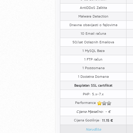
AntiDDoS Zaštita
Malware Detection
Dnevne obavijesti o fajlovima
10 Email računa
50/sat Odlaznih Emailova
1 MySQL Baza
1 FTP račun
1 Poddomena
1 Dodatna Domena
Besplatan SSL certifikat
PHP: 5.x-7.x
Performance
Cijena Mjesečno: - €
Cijena Godišnje:
11.15 €
Narudžba