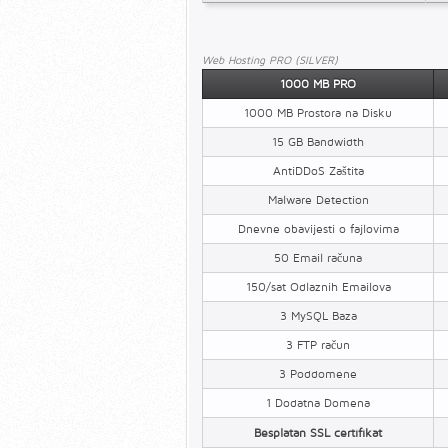
Web Hosting PRO (SILVER)
1000 MB PRO
1000 MB Prostora na Disku
15 GB Bandwidth
AntiDDoS Zaštita
Malware Detection
Dnevne obavijesti o fajlovima
50 Email računa
150/sat Odlaznih Emailova
3 MySQL Baza
3 FTP račun
3 Poddomene
1 Dodatna Domena
Besplatan SSL certifikat