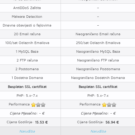
AntiDDoS Zaštita
–
Malware Detection
–
Dnevne obavijesti o fajlovima
–
20 Email računa
Neograničeno Email računa
100/sat Odlaznih Emailova
250/sat Odlaznih Emailova
1 MySQL Baza
Neograničeno MySQL Baza
2 FTP računa
Neograničeno FTP računa
2 Poddomena
Neograničeno Poddomena
1 Dodatna Domena
Neograničeno Dodatnih Domena
Besplatan SSL certifikat
Besplatan SSL certifikat
PHP: 5.x-7.x
PHP: 5.x-7.x
Performance
Performance
Cijena Mjesečno: - €
Cijena Mjesečno: - €
Cijena Godišnje:
Cijena Godišnje:
15.53 €
56.94 €
Narudžba
Narudžba