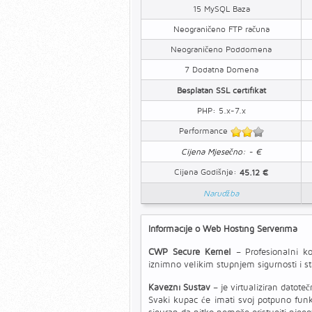
15 MySQL Baza
Neograničeno FTP računa
Neograničeno Poddomena
7 Dodatna Domena
Besplatan SSL certifikat
PHP: 5.x-7.x
Performance
Cijena Mjesečno: - €
Cijena Godišnje:
45.12 €
Narudžba
Informacije o Web Hosting Serverima
CWP Secure Kernel
– Profesionalni ko
iznimno velikim stupnjem sigurnosti i st
Kavezni Sustav
– je virtualiziran datote
Svaki kupac će imati svoj potpuno funk