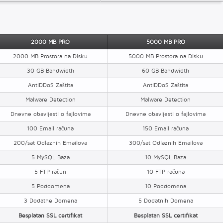
2000 MB PRO
5000 MB PRO
2000 MB Prostora na Disku
5000 MB Prostora na Disku
30 GB Bandwidth
60 GB Bandwidth
AntiDDoS Zaštita
AntiDDoS Zaštita
Malware Detection
Malware Detection
Dnevne obavijesti o fajlovima
Dnevne obavijesti o fajlovima
100 Email računa
150 Email računa
200/sat Odlaznih Emailova
300/sat Odlaznih Emailova
5 MySQL Baza
10 MySQL Baza
5 FTP račun
10 FTP računa
5 Poddomena
10 Poddomena
3 Dodatne Domena
5 Dodatnih Domena
Besplatan SSL certifikat
Besplatan SSL certifikat